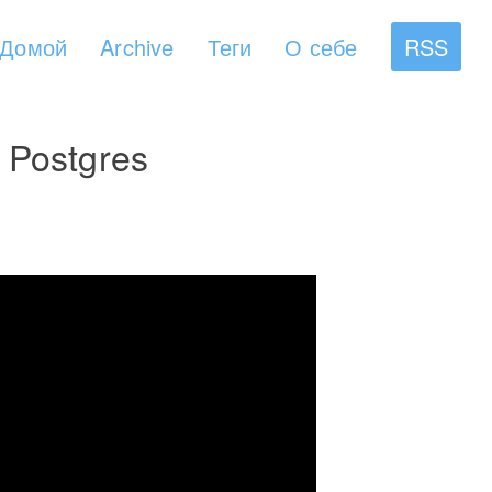
Домой
Archive
Теги
О себе
RSS
 Postgres