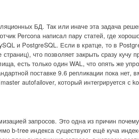
ляционных БД. Так или иначе эта задача решен
отчик Percona написал пару статей, где хоро
SQL и PostgreSQL. Если в кратце, то в Postgr
 страниц), что позволяет закрыть сразу кучу п
лища, есть только один WAL, что опять же уп
ндартной поставке 9.6 репликации пока нет, в
aster autofailover, который интегрируется с ko
мизацией запросов. Это одна из причин почему 
имо b-tree индекса существуют ещё куча индек