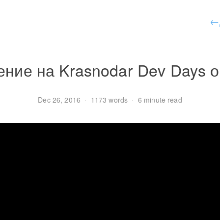
←
ние на Krasnodar Dev Days о
Dec 26, 2016
·
1173 words
·
6 minute read