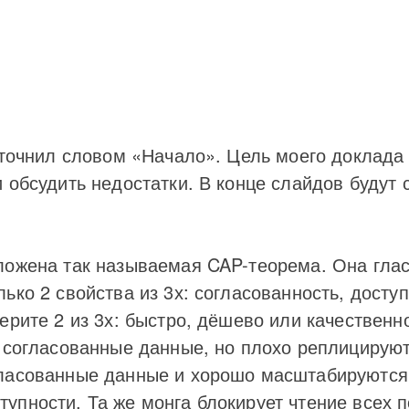
уточнил словом «Начало». Цель моего доклада
 обсудить недостатки. В конце слайдов будут
ложена так называемая CAP-теорема. Она глас
ько 2 свойства из 3х: согласованность, досту
берите 2 из 3х: быстро, дёшево или качестве
т согласованные данные, но плохо реплицирую
ласованные данные и хорошо масштабируются 
пности. Та же монга блокирует чтение всех п