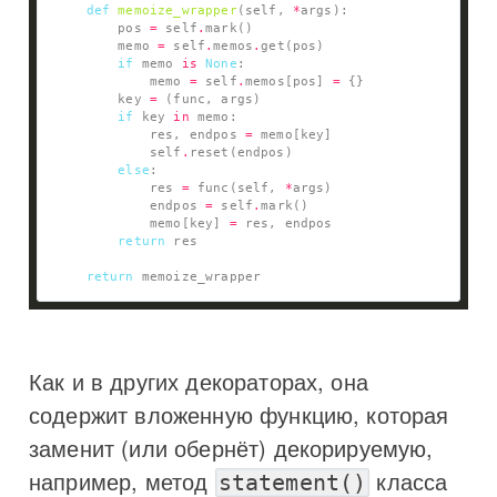
def
memoize_wrapper
(self, 
*
        pos 
=
 self
.
        memo 
=
 self
.
memos
.
if
 memo 
is
None
            memo 
=
 self
.
memos[pos] 
=
        key 
=
if
 key 
in
            res, endpos 
=
            self
.
else
            res 
=
 func(self, 
*
            endpos 
=
 self
.
            memo[key] 
=
return
return
Как и в других декораторах, она
содержит вложенную функцию, которая
заменит (или обернёт) декорируемую,
например, метод
класса
statement()