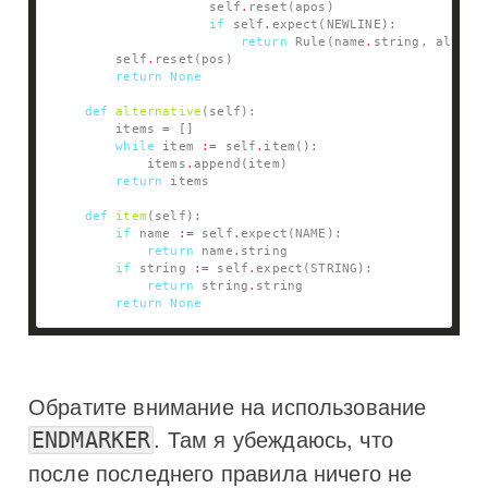
                    self
.
if
 self
.
return
 Rule(name
.
        self
.
return
None
def
alternative
        items 
=
while
 item 
:=
 self
.
            items
.
return
def
item
if
 name 
:=
 self
.
return
 name
.
if
 string 
:=
 self
.
return
 string
.
return
None
Обратите внимание на использование
. Там я убеждаюсь, что
ENDMARKER
после последнего правила ничего не