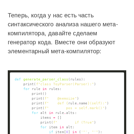
Теперь, когда у нас есть часть
синтаксического анализа нашего мета-
компилятора, давайте сделаем
генератор кода. Вместе они образуют
элементарный мета-компилятор:
def
generate_parser_class
    print(
f
"class ToyParser(Parser):"
for
 rule 
in
        print(
f
"    @memoize"
        print(
f
"    def 
{
rule
.
name
}
(self):"
        print(
f
"        pos = self.mark()"
for
 alt 
in
 rule
.
            items 
=
            print(
f
"        if (True"
for
 item 
in
if
 item[
0
] 
in
 (
'"'
, 
"'"