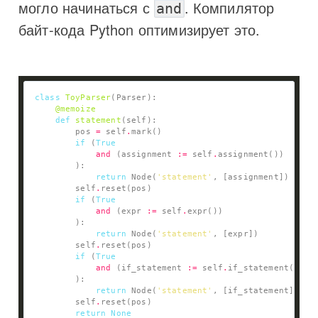
могло начинаться с
. Компилятор
and
байт-кода Python оптимизирует это.
class
ToyParser
@memoize
def
statement
        pos 
=
 self
.
if
 (
True
and
 (assignment 
:=
 self
.
return
 Node(
'statement'
        self
.
if
 (
True
and
 (expr 
:=
 self
.
return
 Node(
'statement'
        self
.
if
 (
True
and
 (if_statement 
:=
 self
.
return
 Node(
'statement'
        self
.
return
None