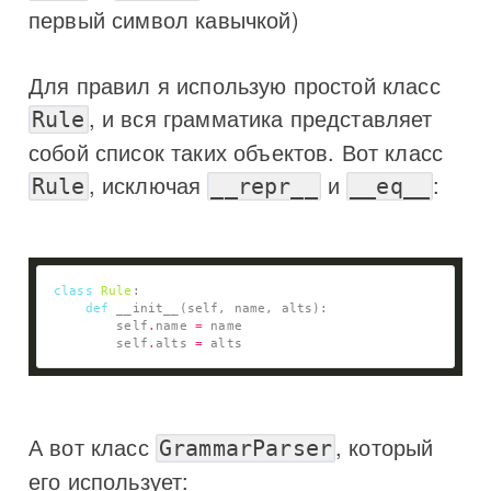
первый символ кавычкой)
Для правил я использую простой класс
, и вся грамматика представляет
Rule
собой список таких объектов. Вот класс
, исключая
и
:
Rule
__repr__
__eq__
class
Rule
def
        self
.
name 
=
        self
.
alts 
=
А вот класс
, который
GrammarParser
его использует: