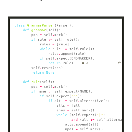
class
GrammarParser
def
grammar
        pos 
=
 self
.
if
 rule 
:=
 self
.
            rules 
=
while
 rule 
:=
 self
.
                rules
.
if
 self
.
return
 rules    
# <------------- final 
        self
.
return
None
def
rule
        pos 
=
 self
.
if
 name 
:=
 self
.
if
 self
.
expect(
":"
if
 alt 
:=
 self
.
                    alts 
=
                    apos 
=
 self
.
while
 (self
.
expect(
"|"
and
 (alt 
:=
 self
.
                        alts
.
                        apos 
=
 self
.