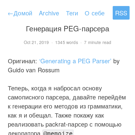
←
Домой
Archive
Теги
О себе
RSS
Генерация PEG-парсера
Oct 21, 2019
·
1345 words
·
7 minute read
Оригинал:
‘Generating a PEG Parser’
by
Guido van Rossum
Теперь, когда я набросал основу
самописного парсера, давайте перейдём
к генерации его методов из грамматики,
как я и обещал. Также покажу как
реализовать packrat-парсер с помощью
декоратора
.
@memoize