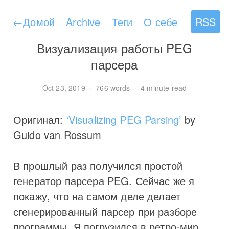
←
Домой
Archive
Теги
О себе
RSS
Визуализация работы PEG
парсера
Oct 23, 2019
·
766 words
·
4 minute read
Оригинал:
‘Visualizing PEG Parsing’
by
Guido van Rossum
В прошлый раз получился простой
генератор парсера PEG. Сейчас же я
покажу, что на самом деле делает
сгенерированный парсер при разборе
программы. Я погрузился в ретро-мир